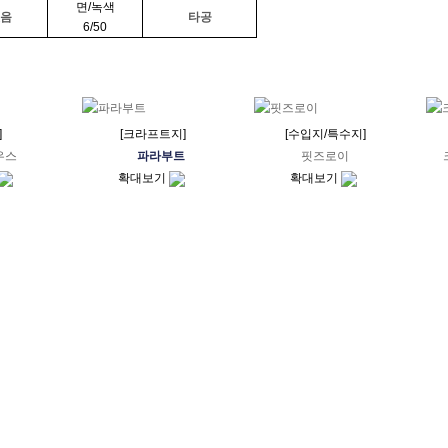
면/녹색
음
타공
6/50
]
[크라프트지]
[수입지/특수지]
우스
파라부트
핏즈로이
확대보기
확대보기