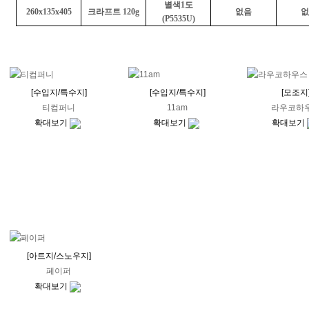
별색1도
260x135x405
크라프트 120g
없음
없
(P5535U)
[수입지/특수지]
[수입지/특수지]
[모조지
티컴퍼니
11am
라우코하
확대보기
확대보기
확대보기
[아트지/스노우지]
페이퍼
확대보기