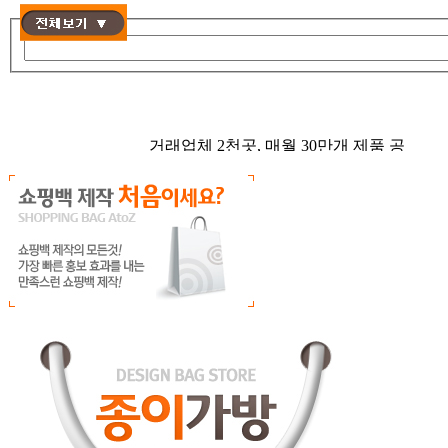
검색 폼
어서오세요, 종이가방 입니다! :)
월 500건 이상 브랜드 맞춤 쇼핑백 제
거래업체 2천곳, 매월 30만개 제품 공
작!
급!