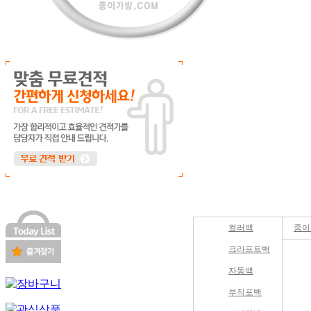
기성상품
로고인
컬러백
종이
크라프트백
자동백
부직포백