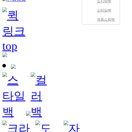
도시락백
스타일백
명품쇼핑백